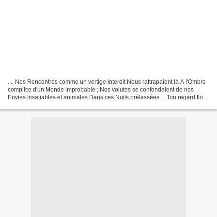
. .. Nos Rencontres comme un vertige interdit Nous rattrapaient là A l'Ombre
complice d'un Monde improbable ; Nos volutes se confondaient de nos
Envies Insatiables et animales Dans ces Nuits prélassées ... Ton regard flou
déserté de l'Eclaircie Me privait...