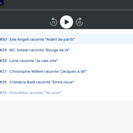
#30 : Eve Angeli raconte "Avant de partir"
#29 : MC Solaar raconte "Bouge de là"
28 : Lorie raconte "Je vais vite"
#27 : Christophe Willem raconte "Jacques a dit"
#26 : Chimène Badi raconte "Entre nous"
#25 : Indochine raconte "3e sexe"
#24 : Zaho raconte "C'est chelou"
#23 : Patrick Bruel raconte "Au café des délices"
#22 : Kyo raconte "Le chemin"