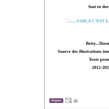
Ami tu dor
Betty...Har
Source des illustrations int
Texte prot
2012-202
Repost
0