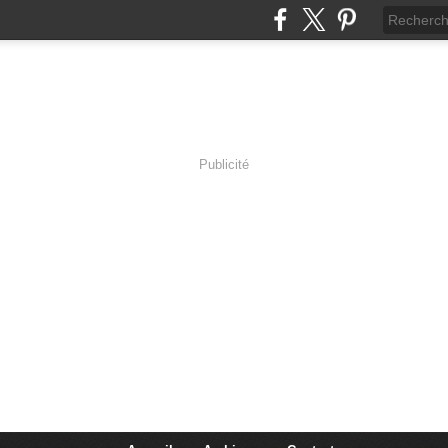
Publicité
VRE...ECRIRE...
Prose...Imaginaire...Réflexions Poétiques... Le Merveill
est pas qu'Illusion ...