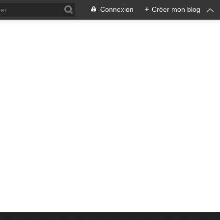
Connexion
+
Créer mon blog
eux comme le non Merveilleux du