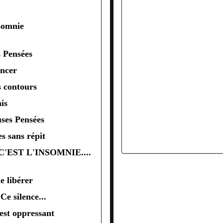
 l'Insomnie
s Pensées
ncer
s contours
is
uses Pensées
es sans répit
e libérer
.Ce silence...
'est oppressant