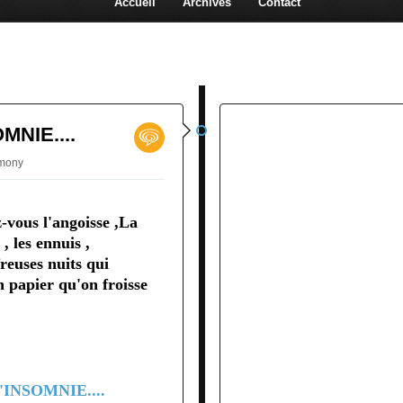
Accueil
Archives
Contact
OMNIE....
rmony
-vous l'angoisse ,La
, les ennuis ,
freuses nuits qui
papier qu'on froisse