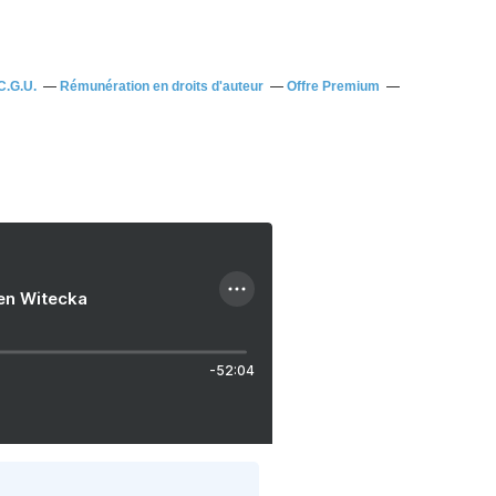
C.G.U.
Rémunération en droits d'auteur
Offre Premium
ien Witecka
-52:04