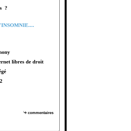
s ?
mony
ernet libres de droit
égé
2
commentaires