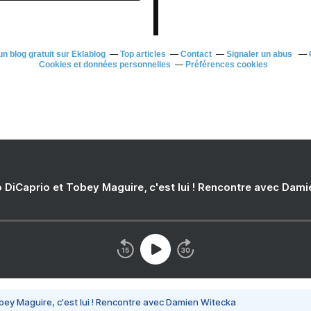
n blog gratuit sur Eklablog
Top articles
Contact
Signaler un abus
Cookies et données personnelles
Préférences cookies
 DiCaprio et Tobey Maguire, c'est lui ! Rencontre avec Dam
bey Maguire, c'est lui ! Rencontre avec Damien Witecka