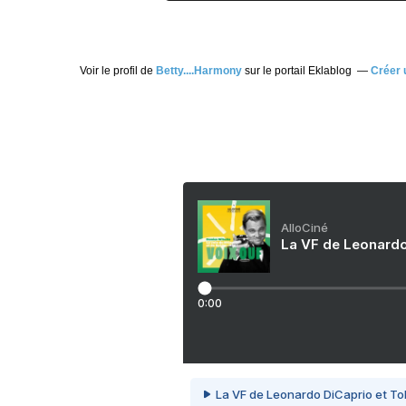
Voir le profil de
Betty....Harmony
sur le portail Eklablog
Créer u
AlloCiné
La VF de Leonardo
0:00
La VF de Leonardo DiCaprio et To