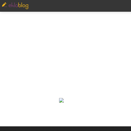
...VI
...Bulles de Mots....Poésie....
Monde reflété dans nos Ecrits n'