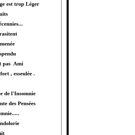
loge est trop Léger
uits
cennies...
rasitent
menée
uspendu
t pas Ami
ort , esseulée .
le de l'Insomnie
ante des Pensées
omnie.....
ndolorie
uit